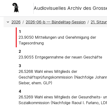
Audiovisuelles Archiv des Gros
2026-06-b — Bündelitag-Session
2026
/
2026-06-b — Bündelitag-Session
/
21. Sitzu
21. Sitzung
1
23.9050
Mitteilungen und Genehmigung der
Tagesordnung
2
23.9055
Entgegennahme der neuen Geschäfte
3
26.5268
Wahl eines Mitglieds der
Geschäftsprüfungskommission (Nachfolge Johan
Sieber, ehem. GLP)
4
26.5269
Wahl eines Mitglieds der Gesundheits- u
Sozialkommission (Nachfolge Raoul I. Furlano, LD