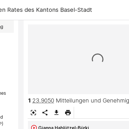
sen Rates des Kantons Basel-Stadt
ng
nes
1
23.9050
Mitteilungen und Genehmi
nd
P)
Gianna Hablützel-Bürki